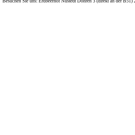
Besuchen Sie uns: Erdbeerhof Nüstedt Döhren 3 (direkt an der B51