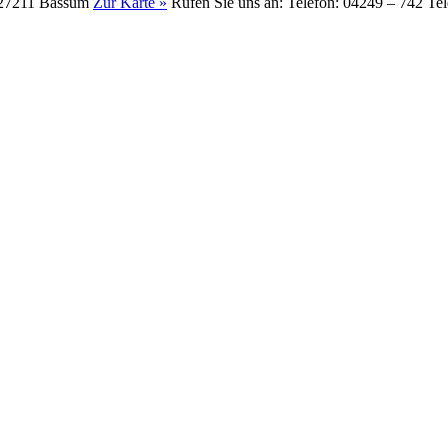
) 27211 Bassum
Zur Karte »
Rufen Sie uns an: Telefon: 04249 – 742 Te